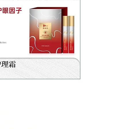
呢？  
可免費