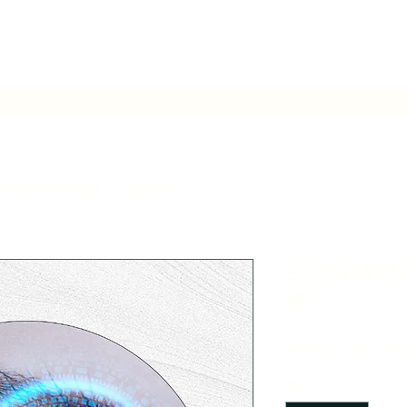
0限時眼SPA優惠 (一盒2枝裝)
520限時眼
裝)
一
 HK$450.00 
HK$
般
數量
*
價
格