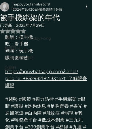
happyyoufamilystor9
All Posts
2024年5月30日
讀畢需時 1 分鐘
被手機綁架的年代
眼碌碌
已更新：
2025年7月29日
Web3.0
評等為 NaN（最高為 5 顆星）。
睡醒：摸手機
環保新地方 SundayFong
吃：看手機
精明眼👀
無聊：玩手機
眼睛更辛苦
玥汐.小酉直播間
亞麻籽
https://api.whatsapp.com/send?
phone=+85293218213&text=了解眼膏
護眼
#趨勢
#國策
#視力防控
#手機綁架
#眼
睛
#護眼
#足夠休息
#足夠營養
#畏光
#
迎風流淚
#白內障
#飛蚊症
#弱視
#老
化
#輕資產平台
#低成本創業
#三九九
創業平台
#399創業平台
#易經
#九運
#