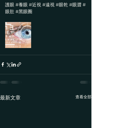
護眼
#養眼
#近視
#遠視
#眼乾
#眼澀
#
眼肚
#黑眼圈
查看全部
最新文章