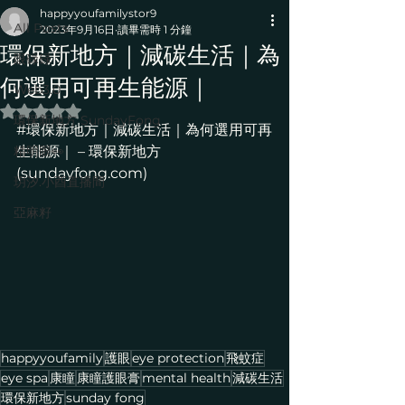
happyyoufamilystor9
All Posts
2023年9月16日
讀畢需時 1 分鐘
環保新地方｜減碳生活｜為
眼碌碌
何選用可再生能源｜
Web3.0
評等為 NaN（最高為 5 顆星）。
環保新地方 SundayFong
#環保新地方｜減碳生活｜為何選用可再
精明眼👀
生能源｜ – 環保新地方 
(sundayfong.com)
玥汐.小酉直播間
亞麻籽
happyyoufamily
護眼
eye protection
飛蚊症
eye spa
康瞳
康瞳護眼膏
mental health
減碳生活
環保新地方
sunday fong