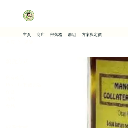
主頁
商店
部落格
群組
方案與定價
首頁
保健
瀏覽方式
所有產品
Beauty 扮靚美容
保健
禮品
食品
篩選方式